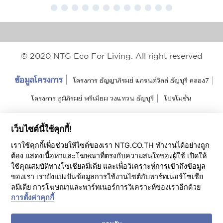
© 2020 NTG Eco For Living. All right reserved
ข้อมูลโครงการ
โครงการ ธัญญาภิรมย์ แกรนด์วิลล์ ธัญบุรี คลอง7
โครงการ ภูมิภิรมย์ พรีเมียม วงแหวน ธัญบุรี
โปรโมชั่น
แนวคิดการออกแบบ
Project Review
เว็บไซต์นี้ใช้คุกกี้!
บ้านพร้อมขาย ธัญญาภิรมย์ แกรนด์วิลล์ ธัญบุรี คลอง7
เราใช้คุกกี้เพื่อช่วยให้ไซต์ของเรา NTG.CO.TH ทำงานได้อย่างถูก
ต้อง แสดงเนื้อหาและโฆษณาที่ตรงกับความสนใจของผู้ใช้ เปิดให้
บ้านพร้อมขาย ภูมิภิรมย์ พรีเมียม วงแหวน ธัญบุรี
ใช้คุณสมบัติทางโซเชียลมีเดีย และเพื่อวิเคราะห์การเข้าถึงข้อมูล
ของเรา เรายังแบ่งปันข้อมูลการใช้งานไซต์กับพาร์ทเนอร์โซเชีย
ลูกค้าสัมพันธ์
ครอบครัว NTG
Home Snapshot
ลมีเดีย การโฆษณาและพาร์ทเนอร์การวิเคราะห์ของเราอีกด้วย
การตั้งค่าคุกกี้
ข้อมูลบริษัท
เกี่ยวกับ NTG