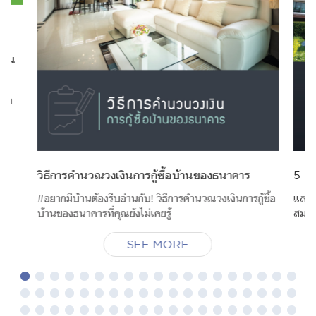
ไหน
ือก
น
วิธีการคำนวณวงเงินการกู้ซื้อบ้านของธนาคาร
5 สิ่
#อยากมีบ้านต้องรีบอ่านกับ! วิธีการคำนวณวงเงินการกู้ซื้อ
และแล
บ้านของธนาคารที่คุณยังไม่เคยรู้
สมใจส
SEE MORE