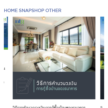
HOME SNAPSHOP OTHER
ไหน
ือก
น
วิธีการคำนวณวงเงินการกู้ซื้อบ้านของธนาคาร
5 สิ่