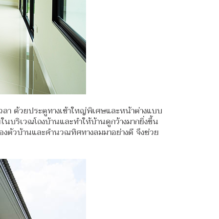
อดเวลา ด้วยประตูทางเข้าใหญ่พิเศษและหน้าต่างแบบ
บริเวณโถงบ้านและทำให้บ้านดูกว้างมากยิ่งขึ้น
ของตัวบ้านและคำนวณทิศทางลมมาอย่างดี จึงช่วย