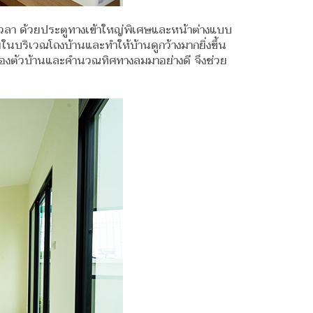
อดเวลา ด้วยประตูทางเข้าใหญ่พิเศษและหน้าต่างแบบ
บริเวณโถงบ้านและทำให้บ้านดูกว้างมากยิ่งขึ้น
ของตัวบ้านและคำนวณทิศทางลมมาอย่างดี จึงช่วย