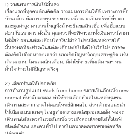
1) วางแผนการเงินให้มั่นคง
เรื่องแรกที่ทุกคนต้องคิดคือ วางแผนการเงินให้ดี เพราะการซื้อ
บ้านเดี่ยว คือการลงทุนระยะยาว เนื่องจากเป็นทรัพย์ที่ราคา
และมูลค่าสูง คนส่วนใหญ่จึงมักจะยื่นขอสินเชื่อ เพื่อซื้อแบบ
ผ่อนกับธนาคาร ดังนั้น คุณควรที่จะพิจารณาทั้งเงินดาวน์หามา
ได้มั้ย? ผ่อนแต่ละเดือนไหวรึเปล่า? ไปจนถึงแหล่งรายได้
มั่นคงพอที่จะชำระในแต่ละเดือนต่อไปได้ใช่หรือไม่? อาจจะ
ต้องคิดไปถึงอนาคตเลยว่า หากเกิดปัญหาวิกฤตเศรษฐกิจ เช่น
เกิดตกงาน, โดนลดเงินเดือน, มีค่าใช้จ่ายเพิ่มเติม ฯลฯ จน
มั่นใจว่าจะไม่มีปัญหาจริงๆ
2) เลือกทำเลให้ปลอดภัย
การทำงานรูปแบบ Work from home กลายเป็นอีกหนึ่ง new
normal ที่น่าจับตามอง ทำให้การเลือกทำเลในแหล่งชุมชน
เดินทางสะดวก อาจไม่ตอบโจทย์อีกต่อไป ส่วนตัวขอแนะนำ
ให้เลือกแบบกลางๆ ไม่อยู่ท่ามกลางแหล่งชุมชนแออัด พอจะ
เดินทางได้สะดวกในระดับหนึ่ง รวมถึงตอบโจทย์ได้ทั้งไลฟ์
สไตล์ตัวเอง และคนทั่วไป หากในอนาคตอยากขายต่อหรือ
ปล่อยเช่า