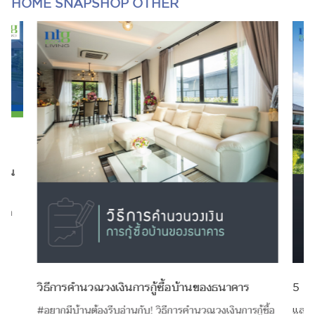
HOME SNAPSHOP OTHER
ไหน
ือก
น
วิธีการคำนวณวงเงินการกู้ซื้อบ้านของธนาคาร
5 สิ่
#อยากมีบ้านต้องรีบอ่านกับ! วิธีการคำนวณวงเงินการกู้ซื้อ
และแล