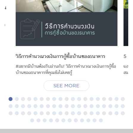
ไหน
ือก
น
วิธีการคำนวณวงเงินการกู้ซื้อบ้านของธนาคาร
5 สิ่
#อยากมีบ้านต้องรีบอ่านกับ! วิธีการคำนวณวงเงินการกู้ซื้อ
และแล
บ้านของธนาคารที่คุณยังไม่เคยรู้
สมใจส
SEE MORE