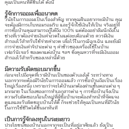
คุณเป็นคนที่ดีขึ้นได้ ดังนี้
รู้จักการออมเพื่ออนาคต
วินัยในการออมเป็นเรื่องสำคัญ หากคุณฝันอยากจะมีบ้าน คุณ
จะต้องมีการเก็บหอมรอมริบ และรู้จักใช้เงินให้เป็น จริงอยู่ที่
การซื้อบ้านคุณสามารถกู้ได้ถึง 100% แต่ต้องอย่าลืมนึกถึงใน
ช่วงที่เราต้องจ่ายเงินค่างวดในแต่ละเดือนด้วย ควรมีเงิน
สำรองไว้สำหรับใช้จ่ายค่างวด เผื่อไว้ในกรณีฉุกเฉิน และยังมี
การจ่ายเงินค่าจิปาถะต่าง ๆ ค่าข้าวของเครื่องใช้ในบ้าน
เฟอร์นิเจอร์ ของตกแต่งบ้าน ฯลฯ ซึ่งคุณควรที่จะมีเงินออม
สำรองไว้สำหรับของเหล่านี้ด้วย
มีความรับผิดชอบมากขึ้น
ก่อนจะไปถึงจุดที่เรามีบ้านเป็นของตัวเองได้ ระหว่างทาง
นอกจากจะต้องมีวินัยในการออมแล้ว การซื้อบ้านถือเป็นเรื่อง
ใหญ่เรื่องหนึ่ง เพราะกว่าจะได้บ้านมาต้องผ่านขั้นตอนต่าง ๆ
มากมาย ในเรื่องของการทำเอกสารต่าง ๆ การซื้อบ้านจึงเป็น
ความรับผิดชอบก้อนใหญ่ที่ผู้ซื้อบ้านจะต้องทำหน้าที่จัดแจง
ดูแลและรับผิดชอบบ้านให้ดี ก็จะช่วยให้คุณเป็นคนที่มีวินัย
ในการใช้ชีวิตได้ขึ้นมาทันที
เป็นการรู้จักลงทุนในระยะยาว
ประโยชน์ของบ้านนอกจากจะเป็นที่อยู่อาศัยแล้ว ยังเป็น